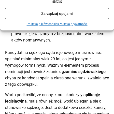
ODRZUĆ
Akademii Nauk lub instytucie badawczym
, które
posiadają zaawansowane wykształcenie prawnicze.
Zarządzaj opcjami
Osoby, które ukończyły aplikację legislacyjną
i przez
co najmniej 3 lata były zatrudnione na stanowisku
Polityka plików cookies
Polityka prywatności
legislatora lub innym wymagającym wiedzy
prawniczej, związanym z bezpośrednim tworzeniem
aktów normatywnych.
Kandydat na sędziego sądu rejonowego musi również
spełniać minimalny wiek 29 lat, co jest jednym z
wymogów formalnych. Ważnym elementem procesu
nominacji jest również zdanie
egzaminu sędziowskiego
,
chyba że kandydat spełnia określone warunki zwalniające
z tego obowiązku.
Warto podkreślić, że osoby, które ukończyły
aplikację
legislacyjną
, mają również możliwość ubiegania się o
stanowisko sędziego. Jest to dodatkowa ścieżka kariery,
która umożliwia specjalistom zajmującym się tworzeniem