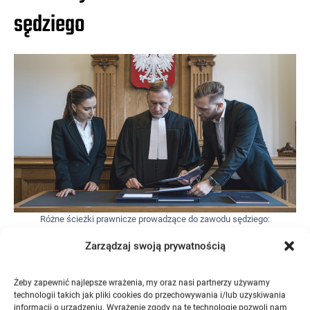
sędziego
Różne ścieżki prawnicze prowadzące do zawodu sędziego:
doświadczeni adwokaci, radcowie prawni, prokuratorzy i notariusze
Zarządzaj swoją prywatnością
mogą ubiegać się o stanowisko sędziego bez aplikacji sędziowskiej.
Alternatywy dla aplikacji sędziowskiej
Żeby zapewnić najlepsze wrażenia, my oraz nasi partnerzy używamy
technologii takich jak pliki cookies do przechowywania i/lub uzyskiwania
informacji o urządzeniu. Wyrażenie zgody na te technologie pozwoli nam