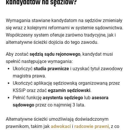
kandydatów na sędziów?
Wymagania stawiane kandydatom na sędziów zmieniały
się wraz z kolejnymi reformami w systemie sądownictwa.
Współczesny system oferuje zarówno tradycyjne, jak i
alternatywne ścieżki dojścia do tego zawodu.
Aby zostać
sędzią sądu rejonowego
, kandydat musi
spełnić następujące wymagania:
Ukończyć
studia prawnicze
i uzyskać tytuł zawodowy
magistra prawa.
Ukończyć aplikację sędziowską organizowaną przez
KSSiP oraz zdać
egzamin sędziowski
.
Pełnić funkcję
asystenta sędziego
lub
asesora
sądowego
przez co najmniej 3 lata.
Alternatywne ścieżki umożliwiają doświadczonym
prawnikom, takim jak
adwokaci
i
radcowie prawni
, z co