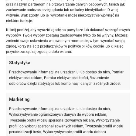
oraz naszym partnerom na przetwarzanie danych osobowych, takich jak
Dla osób, które chcą zostać sędzią, ale nie przeszły
zachowanie podczas przeglądania lub unikalny identyfikator ID w tej
witrynie. Brak zgody lub jej wycofanie może niekorzystnie wpłynąć na
tradycyjnej aplikacji sędziowskiej
, polskie prawo
niektóre funkcje.
przewiduje alternatywne drogi do tego zawodu.
Kliknij poniżej, aby wyrazić zgodę na powyższe lub dokonać szczegółowych
Zmieniające się przepisy umożliwiły doświadczonym
wyborów. Twoje wybory zostaną zastosowane tylko do tej witryny. Możesz
prawnikom, takim jak adwokaci, radcowie prawni,
zmienić swoje ustawienia w dowolnym momencie, w tym wycofać swoją
zgodę, korzystając z przełączników w polityce plików cookie lub klikając
prokuratorzy i notariusze, ubieganie się o stanowisko
przycisk zarządzaj zgodą u dołu ekranu.
sędziego bez konieczności ukończenia aplikacji
sędziowskiej. Te alternatywne ścieżki są realną opcją dla
Statystyka
tych, którzy zdobyli odpowiednie doświadczenie
Przechowywanie informacji na urządzeniu lub dostęp do nich, Pomiar
zawodowe w innych dziedzinach prawa, ale chcą
efektywności reklam, Pomiar efektywności treści, Rozumienie
odbiorców dzięki statystyce lub kombinacji danych z różnych źródeł.
rozwijać swoją karierę w sądownictwie.
Marketing
Praca sędziego bez aplikacji prawniczej
Przechowywanie informacji na urządzeniu lub dostęp do nich,
Wykorzystywanie ograniczonych danych do wyboru reklam,
Tworzenie profili w celu spersonalizowanych reklam, Wykorzystanie
Zgodnie z art. 61
Prawa o ustroju sądów powszechnych
,
profili do wyboru spersonalizowanych reklam, Tworzenie profili w celu
sędzią sądu rejonowego może zostać osoba, która
personalizacji treści, Wykorzystywanie profili w celu doboru