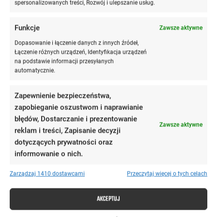
spełnia określone wymagania, bez konieczności odbycia
spersonalizowanych treści, Rozwój i ulepszanie usług.
aplikacji prawniczej. Wprowadzenie alternatywnych
ścieżek do zawodu sędziego umożliwia doświadczonym
Funkcje
Zawsze aktywne
prawnikom z różnych gałęzi prawa rozwój kariery
Dopasowanie i łączenie danych z innych źródeł,
sędziowskiej. Oto grupy zawodowe, które mogą ubiegać
Łączenie różnych urządzeń, Identyfikacja urządzeń
na podstawie informacji przesyłanych
się o stanowisko sędziego sądu rejonowego:
automatycznie.
Adwokaci i radcowie prawni
z co najmniej 3-letnim
doświadczeniem zawodowym.
Zapewnienie bezpieczeństwa,
Prokuratorzy
z co najmniej 3-letnim stażem pracy.
zapobieganie oszustwom i naprawianie
Notariusze
z co najmniej 3-letnim doświadczeniem
błędów, Dostarczanie i prezentowanie
zawodowym.
Zawsze aktywne
reklam i treści, Zapisanie decyzji
Osoby z tytułem naukowym profesora
lub stopniem
dotyczących prywatności oraz
naukowym doktora habilitowanego nauk prawnych.
informowanie o nich.
Prezesi, wiceprezesi, radcy Prokuratorii Generalnej
RP
z co najmniej 3-letnim doświadczeniem.
Zarządzaj 1410 dostawcami
Przeczytaj więcej o tych celach
Asystenci sędziów oraz referendarze sądowi
z co
najmniej 6-letnim stażem pracy na tych stanowiskach.
AKCEPTUJ
Osoby pracujące w polskiej szkole wyższej, Polskiej