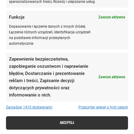
spersonalizowanych treści, Rozwój i ulepszanie usług.
Funkcje
Zawsze aktywne
Dopasowanie i łączenie danych z innych źródeł,
Łączenie różnych urządzeń, Identyfikacja urządzeń
na podstawie informacji przesyłanych
automatycznie.
Zapewnienie bezpieczeństwa,
98
%
zapobieganie oszustwom i naprawianie
błędów, Dostarczanie i prezentowanie
Zawsze aktywne
reklam i treści, Zapisanie decyzji
dotyczących prywatności oraz
powtarzalności bazy pytań na egzaminie wstępnym
informowanie o nich.
dla każdej aplikacji
Zarządzaj 1410 dostawcami
Przeczytaj więcej o tych celach
15 565
AKCEPTUJ