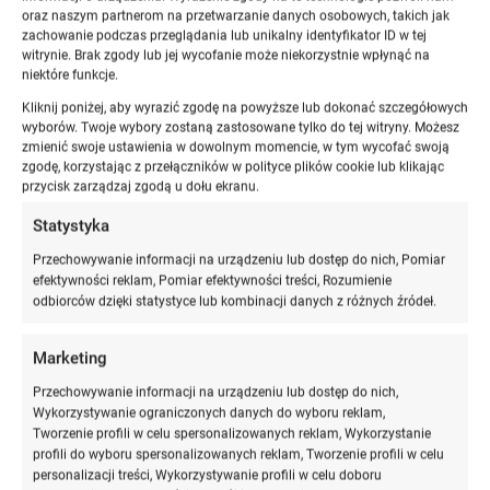
oraz naszym partnerom na przetwarzanie danych osobowych, takich jak
zachowanie podczas przeglądania lub unikalny identyfikator ID w tej
witrynie. Brak zgody lub jej wycofanie może niekorzystnie wpłynąć na
niektóre funkcje.
Kliknij poniżej, aby wyrazić zgodę na powyższe lub dokonać szczegółowych
wyborów. Twoje wybory zostaną zastosowane tylko do tej witryny. Możesz
zmienić swoje ustawienia w dowolnym momencie, w tym wycofać swoją
zgodę, korzystając z przełączników w polityce plików cookie lub klikając
przycisk zarządzaj zgodą u dołu ekranu.
Statystyka
Przechowywanie informacji na urządzeniu lub dostęp do nich, Pomiar
efektywności reklam, Pomiar efektywności treści, Rozumienie
odbiorców dzięki statystyce lub kombinacji danych z różnych źródeł.
Marketing
Opinie
Przechowywanie informacji na urządzeniu lub dostęp do nich,
Wykorzystywanie ograniczonych danych do wyboru reklam,
Poznaj opinie aplikantów po egzaminie
Tworzenie profili w celu spersonalizowanych reklam, Wykorzystanie
profili do wyboru spersonalizowanych reklam, Tworzenie profili w celu
personalizacji treści, Wykorzystywanie profili w celu doboru