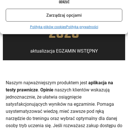
ODRZUĆ
pytań dostępnych w aplikacji TESTY PRAWNICZE
2026
Zarządzaj opcjami
2026
Polityka plików cookies
Polityka prywatności
aktualizacja EGZAMIN WSTĘPNY
Naszym najważniejszym produktem jest
aplikacja na
testy prawnicze
.
Opinie
naszych klientów wskazują
jednoznacznie, że ułatwia osiągnięcie
satysfakcjonujących wyników na egzaminie. Pomaga
usystematyzować wiedzę, mieć zawsze pod ręką
narzędzie do treningu oraz wybrać optymalny dla danej
osoby tryb uczenia się. Jeśli rozważasz zakup dostępu do