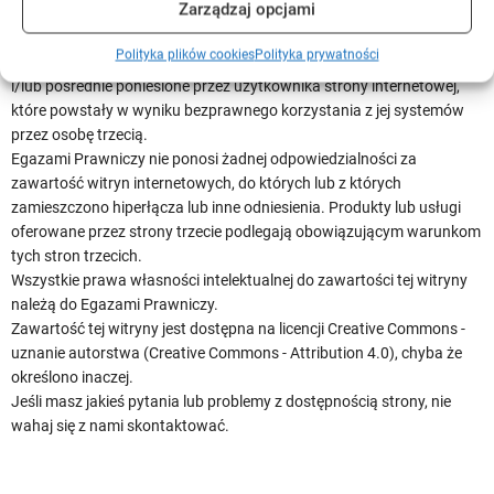
Zarządzaj opcjami
Prawniczy wdroży w tym celu odpowiednie środki techniczne i
organizacyjne, uwzględniając między innymi stan wiedzy. Jednakże
Polityka plików cookies
Polityka prywatności
nie ponosi odpowiedzialności za jakiekolwiek straty, bezpośrednie
i/lub pośrednie poniesione przez użytkownika strony internetowej,
które powstały w wyniku bezprawnego korzystania z jej systemów
przez osobę trzecią.
Egazami Prawniczy nie ponosi żadnej odpowiedzialności za
zawartość witryn internetowych, do których lub z których
zamieszczono hiperłącza lub inne odniesienia. Produkty lub usługi
oferowane przez strony trzecie podlegają obowiązującym warunkom
tych stron trzecich.
Wszystkie prawa własności intelektualnej do zawartości tej witryny
należą do Egazami Prawniczy.
Zawartość tej witryny jest dostępna na licencji Creative Commons -
uznanie autorstwa (Creative Commons - Attribution 4.0), chyba że
określono inaczej.
Jeśli masz jakieś pytania lub problemy z dostępnością strony, nie
wahaj się z nami skontaktować.