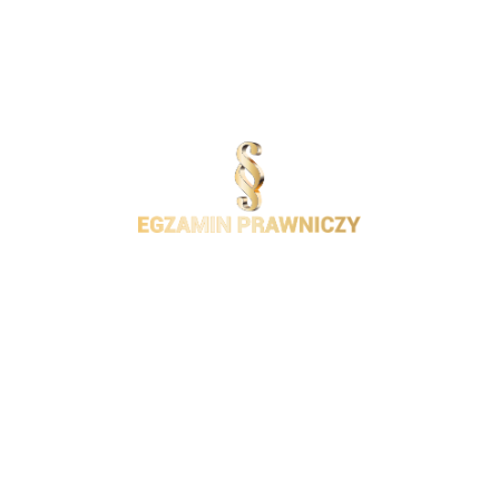
Przygotowaliśmy szeroki zakres materiałów, w tym
aplikacje na smartfony i tablety. Oferujemy też
segregatory z aktualnymi aktami prawnymi, a także
zestawy zadań egzaminacyjnych. Wszystkie nasze
zasoby są opracowywane i aktualizowane przez
doświadczonych prawników, co gwarantuje ich
dokładność i zgodność z obowiązującym stanem
prawnym.