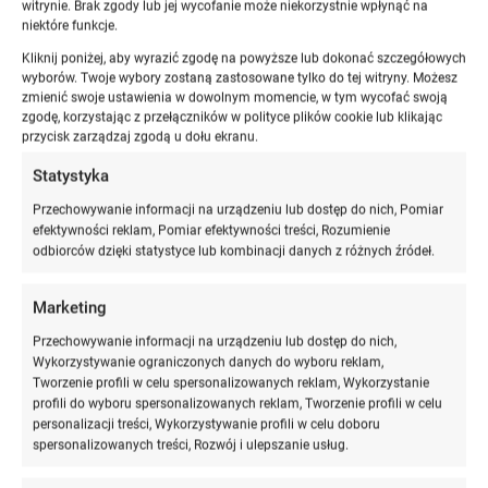
witrynie. Brak zgody lub jej wycofanie może niekorzystnie wpłynąć na
niektóre funkcje.
Kliknij poniżej, aby wyrazić zgodę na powyższe lub dokonać szczegółowych
wyborów. Twoje wybory zostaną zastosowane tylko do tej witryny. Możesz
zmienić swoje ustawienia w dowolnym momencie, w tym wycofać swoją
zgodę, korzystając z przełączników w polityce plików cookie lub klikając
przycisk zarządzaj zgodą u dołu ekranu.
Statystyka
Przechowywanie informacji na urządzeniu lub dostęp do nich, Pomiar
efektywności reklam, Pomiar efektywności treści, Rozumienie
odbiorców dzięki statystyce lub kombinacji danych z różnych źródeł.
Wyłączenie
Marketing
odpowiedzialności
Przechowywanie informacji na urządzeniu lub dostęp do nich,
Wykorzystywanie ograniczonych danych do wyboru reklam,
Lorem ipsum dolor sit amet
Tworzenie profili w celu spersonalizowanych reklam, Wykorzystanie
profili do wyboru spersonalizowanych reklam, Tworzenie profili w celu
personalizacji treści, Wykorzystywanie profili w celu doboru
spersonalizowanych treści, Rozwój i ulepszanie usług.
Egazami Prawniczy dokłada wszelkich starań, aby ta witryna była
aktualna i dokładna. Jeśli mimo wszystko napotkasz coś, co jest