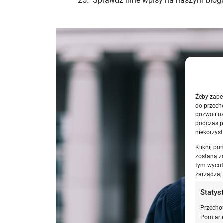
Sprawdź inne wpisy na naszym blog
Żeby zapew
do przech
pozwoli n
podczas pr
niekorzyst
Kliknij p
zostaną z
tym wycofa
zarządzaj
Statys
Przechow
Pomiar e