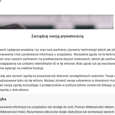
u
Zarządzaj swoją prywatnością
nić najlepsze wrażenia, my oraz nasi partnerzy używamy technologii takich jak pli
owywania i/lub uzyskiwania informacji o urządzeniu. Wyrażenie zgody na te techno
am oraz naszym partnerom na przetwarzanie danych osobowych, takich jak zacho
zeglądania lub unikalny identyfikator ID w tej witrynie. Brak zgody lub jej wycofan
nie wpłynąć na niektóre funkcje.
oniżej, aby wyrazić zgodę na powyższe lub dokonać szczegółowych wyborów. Twoje
astosowane tylko do tej witryny. Możesz zmienić swoje ustawienia w dowolnym mo
ć swoją zgodę, korzystając z przełączników w polityce plików cookie lub klikając p
 zgodą u dołu ekranu.
tyka
ywanie informacji na urządzeniu lub dostęp do nich, Pomiar efektywności reklam,
fektywności treści, Rozumienie odbiorców dzięki statystyce lub kombinacji danych