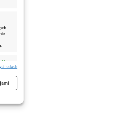
nych
nie
g.
aktywne
tych celach
cjami
aktywne