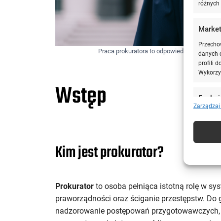
różnych 
Market
Przecho
Praca prokuratora to odpowiedzialność, ale i
danych d
profili 
Wykorzys
Wstęp
Funkcj
Zarządzaj
Dopasowa
Identyfi
Kim jest prokurator?
Zapewn
napraw
treści
inform
Prokurator
to osoba pełniąca istotną rolę w sy
praworządności oraz ściganie przestępstw. Do
nadzorowanie postępowań przygotowawczych, s