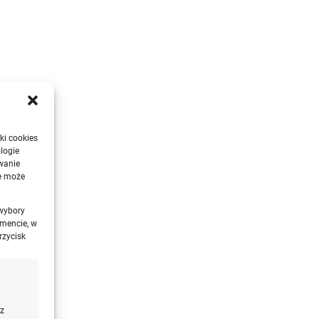
ki cookies
logie
wanie
ie może
 wybory
mencie, w
rzycisk
 z