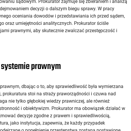
owaniu sądowym. Prokurator zajmuje się zbieraniem i analizą
dejmowaniem decyzji o dalszym biegu sprawy. W pracy
ywnego oceniania dowodów i przedstawiania ich przed sądem,
oraz umiejętności analitycznych. Prokurator ściśle
ucjami prawnymi, aby skutecznie zwalczać przestępczość i
w systemie prawnym
 prawnym, dbając o to, aby sprawiedliwość była wymierzana
 prokuratura stoi na straży praworządności i czuwa nad
a nie tylko głębokiej wiedzy prawniczej, ale również
stronność i obiektywizm. Prokurator ma obowiązek działać w
ejmować decyzje zgodne z prawem i sprawiedliwością,
ura, jako instytucja, zapewnia, że każdy przypadek
podejrzane o popełnienie przestępstwa zostaną postawione