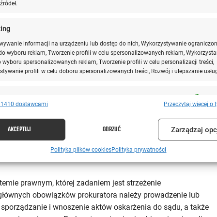
źródeł.
ing
wywanie informacji na urządzeniu lub dostęp do nich, Wykorzystywanie ograniczo
 satysfakcja. Dowiedz się, jak rozpocząć swoją ścieżkę kariery.
o wyboru reklam, Tworzenie profili w celu spersonalizowanych reklam, Wykorzysta
do wyboru spersonalizowanych reklam, Tworzenie profili w celu personalizacji treści,
tywanie profili w celu doboru spersonalizowanych treści, Rozwój i ulepszanie usłu
e
Zawsze 
 1410 dostawcami
Przeczytaj więcej o 
nie i łączenie danych z innych źródeł, Łączenie różnych urządzeń,
kacja urządzeń na podstawie informacji przesyłanych automatycznie.
AKCEPTUJ
ODRZUĆ
Zarządzaj op
ienie bezpieczeństwa, zapobieganie oszustwom i
Polityka plików cookies
Polityka prywatności
ianie błędów, Dostarczanie i prezentowanie reklam i
Zawsze 
, Zapisanie decyzji dotyczących prywatności oraz
owanie o nich.
stemie prawnym, której zadaniem jest strzeżenie
 głównych obowiązków prokuratora należy prowadzenie lub
porządzanie i wnoszenie aktów oskarżenia do sądu, a także