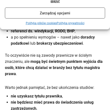
ODRZUĆ
Osoby bez dyplomu prawa mogą pracować jako:
asystenci prawników
,
Zarządzaj opcjami
specjaliści ds. zgodności (compliance)
,
Polityka plików cookies
Polityka prywatności
pracownicy administracyjni w kancelarii
,
referenci ds. windykacji, RODO, BHP
,
a po spełnieniu wymogów – nawet jako
doradcy
podatkowi
lub
brokerzy ubezpieczeniowi
.
To oczywiście nie są zawody prawnicze w ścisłym
znaczeniu, ale
mogą być świetnym punktem wyjścia dla
osób, które chcą działać w branży bez tytułu magistra
prawa
.
Warto jednak pamiętać, że bez ukończenia studiów:
nie uzyskasz tytułu prawnika
,
nie będziesz mieć prawa do świadczenia usług
zastrzeżonych
,