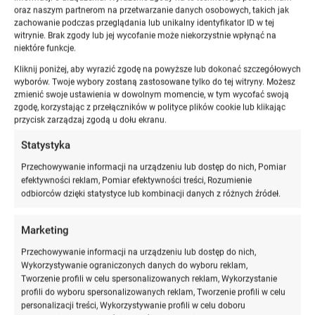
oraz naszym partnerom na przetwarzanie danych osobowych, takich jak
zachowanie podczas przeglądania lub unikalny identyfikator ID w tej
Jeśli udzielasz porad prywatnie, bez sugerowania, że
witrynie. Brak zgody lub jej wycofanie może niekorzystnie wpłynąć na
jesteś prawnikiem, i nie reprezentujesz klientów, to
niektóre funkcje.
działasz legalnie. Jeśli jednak:
Kliknij poniżej, aby wyrazić zgodę na powyższe lub dokonać szczegółowych
wyborów. Twoje wybory zostaną zastosowane tylko do tej witryny. Możesz
otwierasz biuro porad prawnych,
zmienić swoje ustawienia w dowolnym momencie, w tym wycofać swoją
zgodę, korzystając z przełączników w polityce plików cookie lub klikając
reklamujesz się jako
specjalista prawa cywilnego
lub
przycisk zarządzaj zgodą u dołu ekranu.
zawodowy doradca,
lub występujesz przed sądem,
Statystyka
Przechowywanie informacji na urządzeniu lub dostęp do nich, Pomiar
to wchodzisz na pole zarezerwowane dla osób z
efektywności reklam, Pomiar efektywności treści, Rozumienie
odbiorców dzięki statystyce lub kombinacji danych z różnych źródeł.
formalnym wykształceniem prawniczym
, które przeszły
przez aplikację i zdały egzamin zawodowy.
Marketing
W systemie
nieodpłatnej pomocy prawnej
porad
Przechowywanie informacji na urządzeniu lub dostęp do nich,
udzielają wyłącznie
adwokaci, radcowie prawni i
Wykorzystywanie ograniczonych danych do wyboru reklam,
aplikanci
. To pokazuje jasno, że choć poradnictwo może
Tworzenie profili w celu spersonalizowanych reklam, Wykorzystanie
profili do wyboru spersonalizowanych reklam, Tworzenie profili w celu
być dostępne szeroko,
zaufanie publiczne wymaga
personalizacji treści, Wykorzystywanie profili w celu doboru
kwalifikacji
.