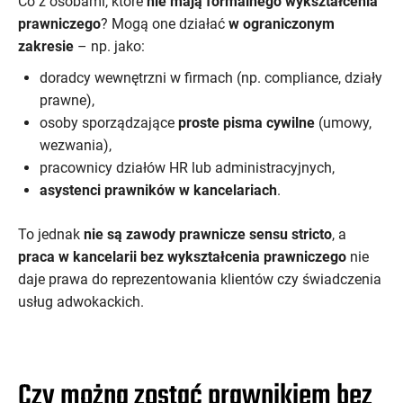
Co z osobami, które
nie mają formalnego wykształcenia
prawniczego
? Mogą one działać
w ograniczonym
zakresie
– np. jako:
doradcy wewnętrzni w firmach (np. compliance, działy
prawne),
osoby sporządzające
proste pisma cywilne
(umowy,
wezwania),
pracownicy działów HR lub administracyjnych,
asystenci prawników w kancelariach
.
To jednak
nie są zawody prawnicze sensu stricto
, a
praca w kancelarii bez wykształcenia prawniczego
nie
daje prawa do reprezentowania klientów czy świadczenia
usług adwokackich.
Czy można zostać prawnikiem bez