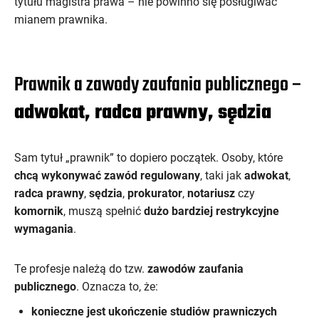
tytułu magistra prawa – nie powinno się posługiwać
mianem prawnika.
Prawnik a zawody zaufania publicznego –
adwokat, radca prawny, sędzia
Sam tytuł „prawnik” to dopiero początek. Osoby, które
chcą wykonywać zawód regulowany
, taki jak
adwokat
,
radca prawny
,
sędzia
,
prokurator
,
notariusz
czy
komornik
, muszą spełnić
dużo bardziej restrykcyjne
wymagania
.
Te profesje należą do tzw.
zawodów zaufania
publicznego
. Oznacza to, że:
konieczne jest ukończenie studiów prawniczych