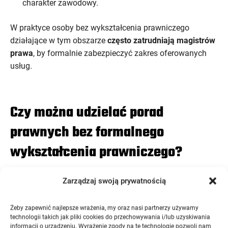
charakter zawodowy.
W praktyce osoby bez wykształcenia prawniczego
działające w tym obszarze
często zatrudniają magistrów
prawa
, by formalnie zabezpieczyć zakres oferowanych
usług.
Czy można udzielać porad
prawnych bez formalnego
wykształcenia prawniczego?
Zarządzaj swoją prywatnością
Zgodnie z aktualnym stanem prawnym –
tak
. Nie istnieje
przepis, który zabraniałby udzielania ogólnych
porad
Żeby zapewnić najlepsze wrażenia, my oraz nasi partnerzy używamy
prawnych
osobom, które
nie ukończyły studiów
technologii takich jak pliki cookies do przechowywania i/lub uzyskiwania
prawniczych
. Ale znowu: diabeł tkwi w szczegółach.
informacji o urządzeniu. Wyrażenie zgody na te technologie pozwoli nam