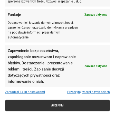
Bez spełnienia powyższych wymogów, nawet wieloletnie
spersonalizowanych treści, Rozwój i ulepszanie usług.
doświadczenie w prokuraturze krajowej czy rejonowej nie
wystarczy do rozpoczęcia kariery adwokackiej.
Funkcje
Zawsze aktywne
Dopasowanie i łączenie danych z innych źródeł,
Łączenie różnych urządzeń, Identyfikacja urządzeń
2. Weryfikacja etyczna
na podstawie informacji przesyłanych
automatycznie.
Kiedy kandydat złoży wniosek o
wpis na listę adwokatów
,
Zapewnienie bezpieczeństwa,
okręgowa rada adwokacka
szczegółowo ocenia nie tylko
zapobieganie oszustwom i naprawianie
dokumenty, ale też postawę moralną. Jeśli kandydat był
błędów, Dostarczanie i prezentowanie
objęty postępowaniem dyscyplinarnym, lub jeśli sąd
Zawsze aktywne
reklam i treści, Zapisanie decyzji
administracyjny miał wcześniej zastrzeżenia co do jego
dotyczących prywatności oraz
zachowania – wpis może zostać zablokowany. Nawet
informowanie o nich.
jeśli reszta kryteriów została spełniona.
Zarządzaj 1410 dostawcami
Przeczytaj więcej o tych celach
AKCEPTUJ
Czy prokurator po odejściu z zawodu