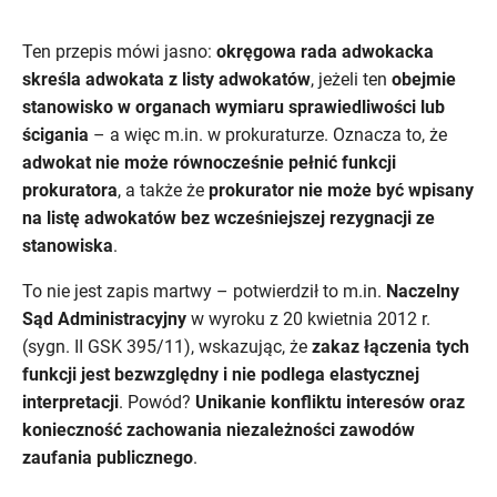
Ten przepis mówi jasno:
okręgowa rada adwokacka
skreśla adwokata z listy adwokatów
, jeżeli ten
obejmie
stanowisko w organach wymiaru sprawiedliwości lub
ścigania
– a więc m.in. w prokuraturze. Oznacza to, że
adwokat nie może równocześnie pełnić funkcji
prokuratora
, a także że
prokurator nie może być wpisany
na listę adwokatów bez wcześniejszej rezygnacji ze
stanowiska
.
To nie jest zapis martwy – potwierdził to m.in.
Naczelny
Sąd Administracyjny
w wyroku z 20 kwietnia 2012 r.
(sygn. II GSK 395/11), wskazując, że
zakaz łączenia tych
funkcji jest bezwzględny i nie podlega elastycznej
interpretacji
. Powód?
Unikanie konfliktu interesów oraz
konieczność zachowania niezależności zawodów
zaufania publicznego
.