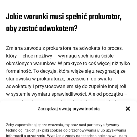
Jakie warunki musi spełnić prokurator,
aby zostać adwokatem?
Zmiana zawodu z prokuratora na adwokata to proces,
który – choć możliwy – wymaga spełnienia ściśle
określonych warunków. W praktyce to coś więcej niż tylko
formalność. To decyzja, która wiąże się z rezygnacją ze
stanowiska w prokuraturze, przejściem do świata
adwokatury i przystosowaniem się do zupełnie innej roli
w systemie wymiaru sprawiedliwości. Ale od początku –
czy prokurator może zostać adwokatem
i na jakich
Zarządzaj swoją prywatnością
zasadach?
Żeby zapewnić najlepsze wrażenia, my oraz nasi partnerzy używamy
technologii takich jak pliki cookies do przechowywania i/lub uzyskiwania
1. Podstawowe wymagania formalne
informacji o urządzeniu. Wyrażenie zgody na te technologie pozwoli nam