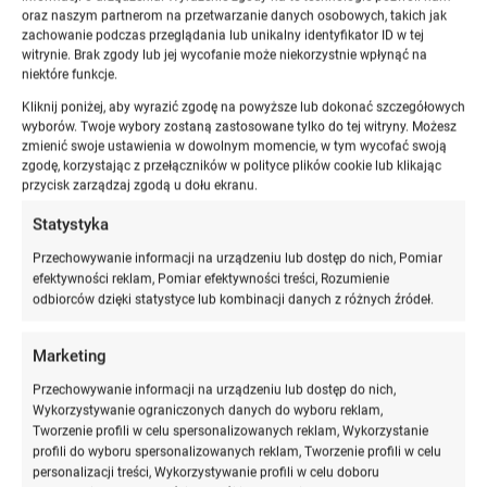
oraz naszym partnerom na przetwarzanie danych osobowych, takich jak
zachowanie podczas przeglądania lub unikalny identyfikator ID w tej
Aby w ogóle myśleć o
wpisie na listę adwokatów po
witrynie. Brak zgody lub jej wycofanie może niekorzystnie wpłynąć na
pracy w prokuraturze
, kandydat musi:
niektóre funkcje.
Kliknij poniżej, aby wyrazić zgodę na powyższe lub dokonać szczegółowych
posiadać
nieskazitelny charakter
i swoim
wyborów. Twoje wybory zostaną zastosowane tylko do tej witryny. Możesz
dotychczasowym zachowaniem dawać rękojmię
zmienić swoje ustawienia w dowolnym momencie, w tym wycofać swoją
prawidłowego wykonywania zawodu adwokata (art.
zgodę, korzystając z przełączników w polityce plików cookie lub klikając
przycisk zarządzaj zgodą u dołu ekranu.
65 ustawy Prawo o adwokaturze),
korzystać z
pełni praw publicznych
i mieć pełną
Statystyka
zdolność do czynności prawnych,
Przechowywanie informacji na urządzeniu lub dostęp do nich, Pomiar
posiadać odpowiednie
wykształcenie prawnicze
–
efektywności reklam, Pomiar efektywności treści, Rozumienie
najczęściej ukończenie studiów magisterskich w
odbiorców dzięki statystyce lub kombinacji danych z różnych źródeł.
Polsce lub ich uznanie w kraju,
nie wykonywać już obowiązków
na stanowisku
Marketing
prokuratora
, czyli zrezygnować z pełnienia funkcji w
Przechowywanie informacji na urządzeniu lub dostęp do nich,
organach wymiaru sprawiedliwości – zgodnie z art.
Wykorzystywanie ograniczonych danych do wyboru reklam,
Tworzenie profili w celu spersonalizowanych reklam, Wykorzystanie
72 ust. 1 pkt 4 Prawa o adwokaturze.
profili do wyboru spersonalizowanych reklam, Tworzenie profili w celu
personalizacji treści, Wykorzystywanie profili w celu doboru