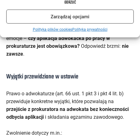
ODRZUĆ
może zostać adwokatem bez aplikacji?
Zarządzaj opcjami
Polityka plików cookies
Polityka prywatności
Tutaj przechodzimy do kwestii, która budzi największe
emocje –
czy aplikacja adwokacka po pracy w
prokuraturze jest obowiązkowa?
Odpowiedź brzmi:
nie
zawsze
.
Wyjątki przewidziane w ustawie
Prawo o adwokaturze (art. 66 ust. 1 pkt 3 i pkt 4 lit. b)
przewiduje konkretne wyjątki, które pozwalają na
przejście z prokuratora na adwokata bez konieczności
odbycia aplikacji
i składania egzaminu zawodowego.
Zwolnienie dotyczy m.in.: