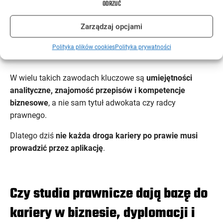
ODRZUĆ
mediator sądowy
,
specjalista ds. compliance
,
Zarządzaj opcjami
pracownik administracji publicznej
,
asystent sędziego lub prokuratora
,
Polityka plików cookies
Polityka prywatności
broker ubezpieczeniowy
.
W wielu takich zawodach kluczowe są
umiejętności
analityczne, znajomość przepisów i kompetencje
biznesowe
, a nie sam tytuł adwokata czy radcy
prawnego.
Dlatego dziś
nie każda droga kariery po prawie musi
prowadzić przez aplikację
.
Czy studia prawnicze dają bazę do
kariery w biznesie, dyplomacji i