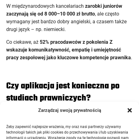
W międzynarodowych kancelariach
zarobki juniorów
zaczynają się od 8 000–10 000 zł brutto
, ale często
wymagany jest bardzo dobry angielski, a czasem także
drugi język – np. niemiecki.
Co ciekawe, aż
52% pracodawców z pokolenia Z
wskazuje komunikatywność, empatię i umiejętność
pracy zespołowej jako kluczowe kompetencje prawnika
.
Czy aplikacja jest konieczna po
studiach prawniczych?
Zarządzaj swoją prywatnością
To jedno z najczęściej zadawanych pytań przez
absolwentów:
czy po studiach prawniczych trzeba robić
Żeby zapewnić najlepsze wrażenia, my oraz nasi partnerzy używamy
technologii takich jak pliki cookies do przechowywania i/lub uzyskiwania
aplikację?
informacji o urządzeniu. Wyrażenie zgody na te technologie pozwoli nam