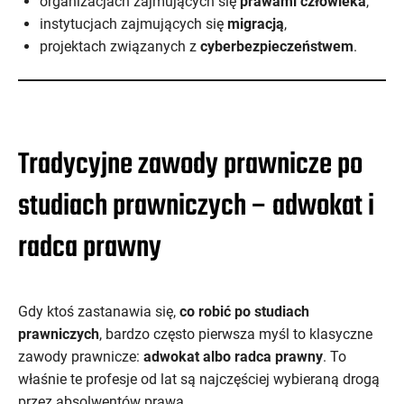
organizacjach zajmujących się
prawami człowieka
,
instytucjach zajmujących się
migracją
,
projektach związanych z
cyberbezpieczeństwem
.
Tradycyjne zawody prawnicze po
studiach prawniczych – adwokat i
radca prawny
Gdy ktoś zastanawia się,
co robić po studiach
prawniczych
, bardzo często pierwsza myśl to klasyczne
zawody prawnicze:
adwokat albo radca prawny
. To
właśnie te profesje od lat są najczęściej wybieraną drogą
przez absolwentów prawa.