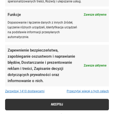
spersonalizowanych treści, Rozwój i ulepszanie usług.
sądem,
objąć stanowiska sędziego czy prokuratora.
Funkcje
Zawsze aktywne
Dopasowanie i łączenie danych z innych źródeł,
Standardowa
trzyletnia aplikacja
obejmuje szkolenia,
Łączenie różnych urządzeń, Identyfikacja urządzeń
praktykę zawodową i egzamin końcowy.
na podstawie informacji przesyłanych
automatycznie.
Czy można zrobić karierę prawniczą bez
Zapewnienie bezpieczeństwa,
aplikacji?
zapobieganie oszustwom i naprawianie
błędów, Dostarczanie i prezentowanie
Zawsze aktywne
reklam i treści, Zapisanie decyzji
Coraz częściej tak.
dotyczących prywatności oraz
informowanie o nich.
Magister prawa może
zbudować satysfakcjonującą
karierę bez odbywania aplikacji
, np. jako:
Zarządzaj 1410 dostawcami
Przeczytaj więcej o tych celach
prawnik in-house w firmie
,
doradca podatkowy
(po zdaniu odrębnego egzaminu i
AKCEPTUJ
6-miesięcznej praktyce),