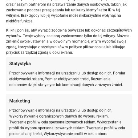
oraz naszym partnerom na przetwarzanie danych osobowych, takich jak
Odpowiedź brzmi:
to zależy od tego, jaką karierę chcesz
zachowanie podczas przeglądania lub unikalny identyfikator ID w tej
wybrać
.
witrynie. Brak zgody lub jej wycofanie może niekorzystnie wpłynąć na
niektóre funkcje.
Kliknij poniżej, aby wyrazić zgodę na powyższe lub dokonać szczegółowych
Kiedy aplikacja jest konieczna
wyborów. Twoje wybory zostaną zastosowane tylko do tej witryny. Możesz
zmienić swoje ustawienia w dowolnym momencie, w tym wycofać swoją
zgodę, korzystając z przełączników w polityce plików cookie lub klikając
Aplikacje prawnicze są obowiązkowe, jeśli chcesz
przycisk zarządzaj zgodą u dołu ekranu.
wykonywać zawody regulowane, takie jak:
Statystyka
adwokat
Przechowywanie informacji na urządzeniu lub dostęp do nich, Pomiar
radca prawny
efektywności reklam, Pomiar efektywności treści, Rozumienie
sędzia
odbiorców dzięki statystyce lub kombinacji danych z różnych źródeł.
prokurator
notariusz
Marketing
komornik
Przechowywanie informacji na urządzeniu lub dostęp do nich,
Wykorzystywanie ograniczonych danych do wyboru reklam,
Bez
ukończenia aplikacji
nie można:
Tworzenie profili w celu spersonalizowanych reklam, Wykorzystanie
profili do wyboru spersonalizowanych reklam, Tworzenie profili w celu
prowadzić własnej kancelarii,
personalizacji treści, Wykorzystywanie profili w celu doboru
reprezentować klientów w pełnym zakresie przed